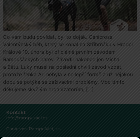
Co vám budu povídat, byl to doják. Canicross
Valentýnský běh, který se konal na Stříbrňáku v Hradci
Králové 10. února byl oficiálně prvním závodem
Rampušáckých barev. Závodil nakonec jen Michal
a Bětu. Luky musel na poslední chvíli závod vzdát,
protože fenka Ari nebyla v nejlepší formě a už nějakou
dobu se potýká se zažívacími problémy. Moc tímto
děkujeme skvělým organizátorům, […]
Kontakt
info@rampusaci.cz
Canicross Rampušáci, z.s.
Mistrovice 37