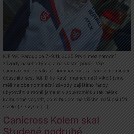
ICF WC Pardubice 7.–9.11. 2025 První mezinárodní
závody našeho týmu, a na vlastní půdě! Vše
samozřejmě začalo už nominacemi, za tým se nominací
účastnilo šest lidí. Díky Kátě (mamce naší Vikči) jsme
měli na oba nominační závody zajištěno fancy
ubytování a mohli jsme si v soukromíčku tak nějak
komunitně vegetit, co si budem, ne všichni naši psi (čti
Czeko) se vyspí […]
Canicross Kolem skal
Studené podruhé