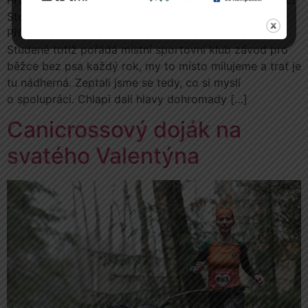
Studené tady u nás v Orlických horách 7. 9. 2024.
Přípravy, ale v podstatě začaly již o rok dříve. V obci
Studené totiž pořádá místní sportovní klub závod pro
běžce bez psa každý rok, my to místo milujeme a trať je
tu nádherná. Zeptali jsme se tedy, co si myslí
o spolupráci. Chlapi dali hlavy dohromady […]
Canicrossový doják na
svatého Valentýna