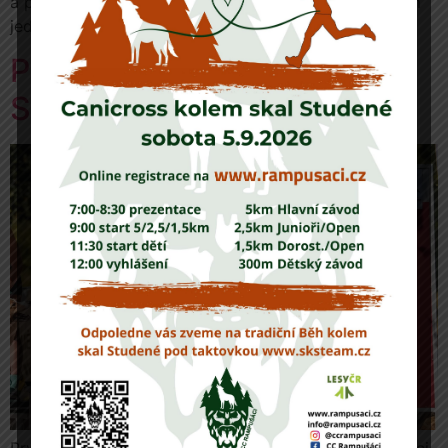
a prej jo. Takže. Co se oficialit týká, vše bylo mnohem
jednoduší, […]
První Canicross kolem skal
Studené
První závod pod taktovkou Rampušáků se konal v obci