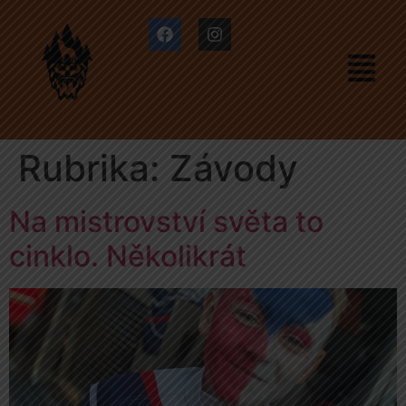
Rubrika:
Závody
Na mistrovství světa to
cinklo. Několikrát