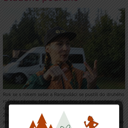
Rok se s rokem sešel a Rampušáci se pustili do druhého
ročníku závodu, teda ono všechno začalo mnohem dřív,
vlastně asi tak týden po skončení toho prvního ročníku.
Zhodnotili jsme, jestli na to máme, jaké byly ohlasy,
jestli za to všem stála ta nervozita paní předsedové. No