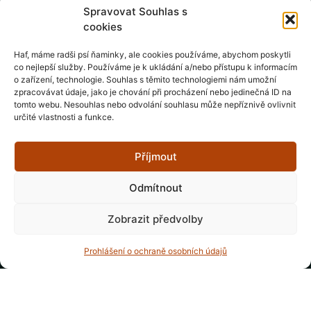
Spravovat Souhlas s
561 64 Mistrovice
cookies
IČ0: 21145831
Haf, máme radši psí ňaminky, ale cookies používáme, abychom poskytli
co nejlepší služby. Používáme je k ukládání a/nebo přístupu k informacím
datová schránka: zcucdmy
o zařízení, technologie. Souhlas s těmito technologiemi nám umožní
zpracovávat údaje, jako je chování při procházení nebo jedinečná ID na
tomto webu. Nesouhlas nebo odvolání souhlasu může nepříznivě ovlivnit
Důležité dokumenty
určité vlastnosti a funkce.
Stanovy a zápisy
Zásady ochrany osobních údajů
Soutěžní řád ČASS
Závodní řád ČASS
Příjmout
Odmítnout
Zobrazit předvolby
Prohlášení o ochraně osobních údajů
Členem ČASS od 17. 5. 2025